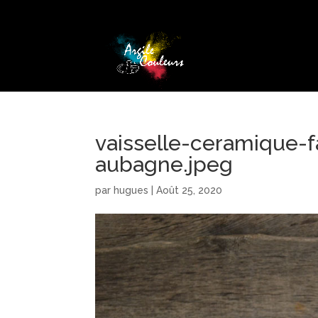
vaisselle-ceramique-f
aubagne.jpeg
par
hugues
|
Août 25, 2020