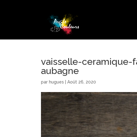
vaisselle-ceramique-f
aubagne
par
hugues
|
Août 26, 2020