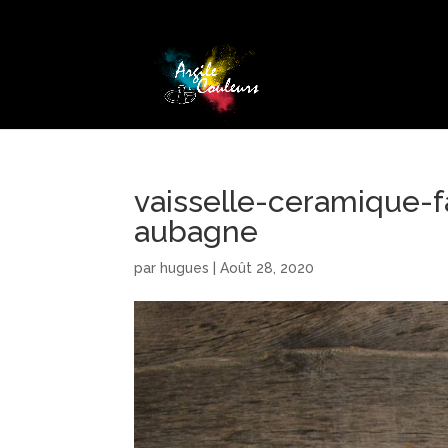
vaisselle-ceramique-f
aubagne
par
hugues
|
Août 28, 2020