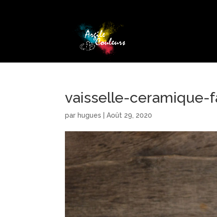
vaisselle-ceramique-
par
hugues
|
Août 29, 2020