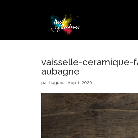
vaisselle-ceramique-f
aubagne
par
hugues
|
Sep 1, 2020