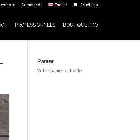
 compte
Commande
English
Articles 0
ACT
PROFESSIONNELS
BOUTIQUE PRO
-
Panier
Votre panier est vide.