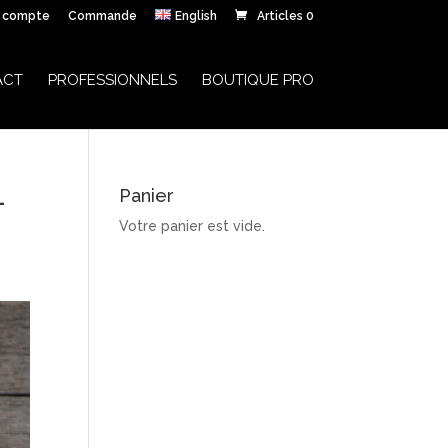
 compte
Commande
English
Articles 0
ACT
PROFESSIONNELS
BOUTIQUE PRO
-
Panier
Votre panier est vide.