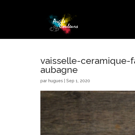
vaisselle-ceramique-f
aubagne
par
hugues
|
Sep 1, 2020