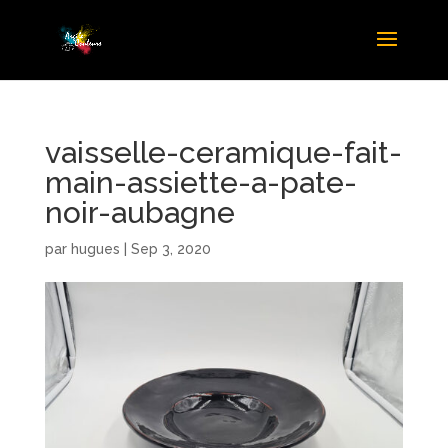
vaisselle-ceramique-fait-
main-assiette-a-pate-
noir-aubagne
par
hugues
|
Sep 3, 2020