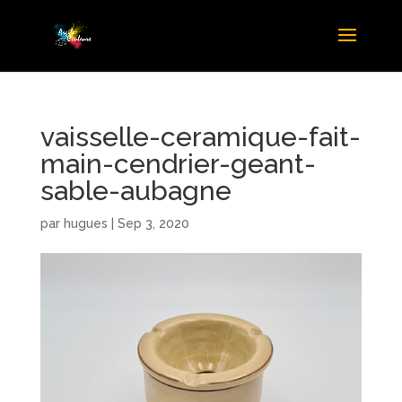
vaisselle-ceramique-fait-
main-cendrier-geant-
sable-aubagne
par
hugues
|
Sep 3, 2020