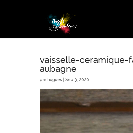
vaisselle-ceramique-
aubagne
par
hugues
|
Sep 3, 2020