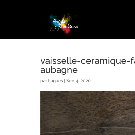
vaisselle-ceramique-f
aubagne
par
hugues
|
Sep 4, 2020