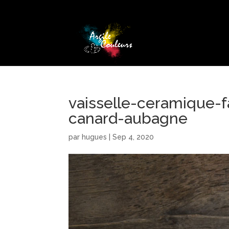
vaisselle-ceramique-f
canard-aubagne
par
hugues
|
Sep 4, 2020