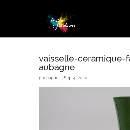
vaisselle-ceramique-f
aubagne
par
hugues
|
Sep 4, 2020