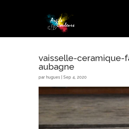
vaisselle-ceramique-f
aubagne
par
hugues
|
Sep 4, 2020