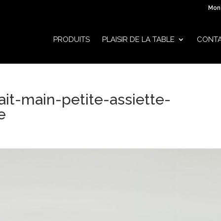
Mon
PRODUITS
PLAISIR DE LA TABLE
CONT
ait-main-petite-assiette-
e