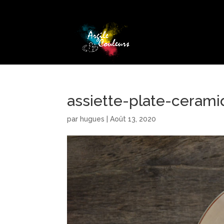
assiette-plate-cera
par
hugues
|
Août 13, 2020